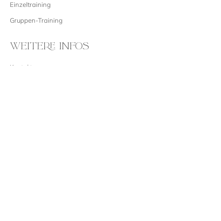
Einzeltraining
Gruppen-Training
WEITERE INFOS
Kontakt
Impressum
Datenschutz
Cookie-Richtlinie
AGB
Widerrufsbelehrung