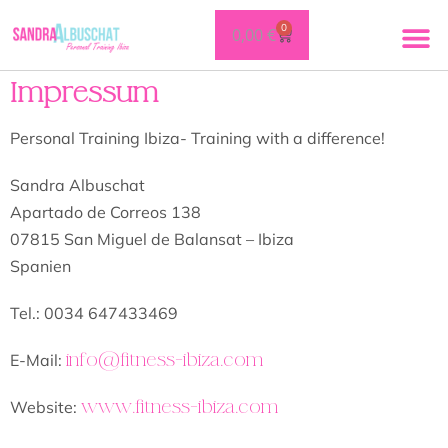
0
0,00
€
FREE SE
14-TAGE KIC
28 TAGE
FITNESS IBIZA ONLINE CLU
PERSONAL 
MAMA FITNESS IBIZA
Impressum
Personal Training Ibiza- Training with a difference!
Sandra Albuschat
Apartado de Correos 138
07815 San Miguel de Balansat – Ibiza
Spanien
Tel.: 0034 647433469
info@fitness-ibiza.com
E-Mail:
www.fitness-ibiza.com
Website: