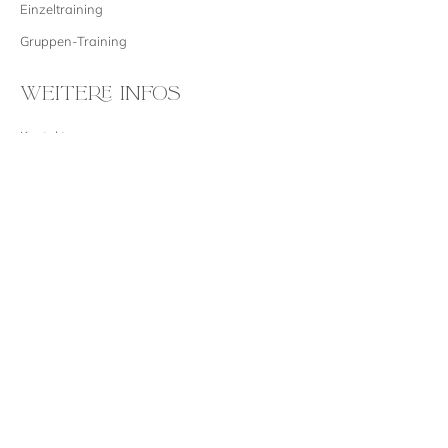
Einzeltraining
Gruppen-Training
WEITERE INFOS
Kontakt
Impressum
Datenschutz
Cookie-Richtlinie
AGB
Widerrufsbelehrung