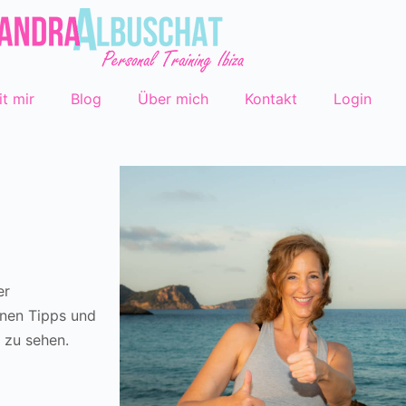
it mir
Blog
Über mich
Kontakt
Login
er
inen Tipps und
 zu sehen.